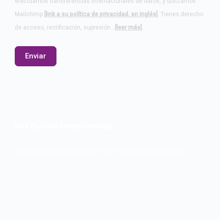
efectuamos transferencias internacionales de datos, y utilizamos
Mailchimp
[link a su política de privacidad, en inglés]
. Tienes derecho
de acceso, rectificación, supresión…
[leer más]
.
Una Escuela Comprometida
Trabajamos alineadas con los ODS y la Agenda 2030