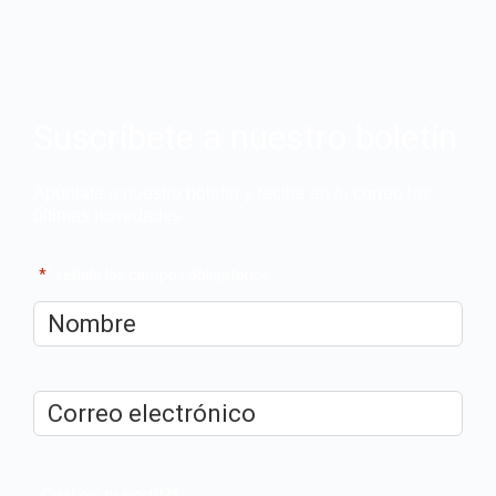
Suscríbete a nuestro boletín
Apúntate a nuestro boletín y recibe en tu correo las
últimas novedades
"
*
" señala los campos obligatorios
Nombre
*
Correo
electrónico
*
¿Cuál es tu perfil?
*