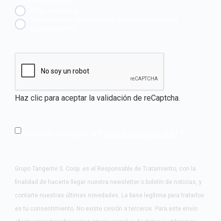
Emprendedora
Técnica/o de autoempleo, orientación laboral,
igualdad [etc.]
CAPTCHA
Haz clic para aceptar la validación de reCaptcha.
He leído y acepto la
Política de privacidad
.
*
Grupo Tangente S. Coop. es el Responsable de Tratamiento, con la
finalidad de hacerte llegar nuestra newsletter o boletín de noticias, y
contarte nuestras últimas novedades. La base legítima para tratarlos
es tu consentimiento. No existe cesión a terceros. Para este envío