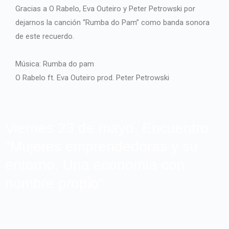
Gracias a O Rabelo, Eva Outeiro y Peter Petrowski por
dejarnos la canción “Rumba do Pam” como banda sonora
de este recuerdo.
Música: Rumba do pam
O Rabelo ft. Eva Outeiro prod. Peter Petrowski
Viernes 23 de mayo. Encuentro
"Mujeres emprendedoras y su
entorno. Una economía con
nombre propio"