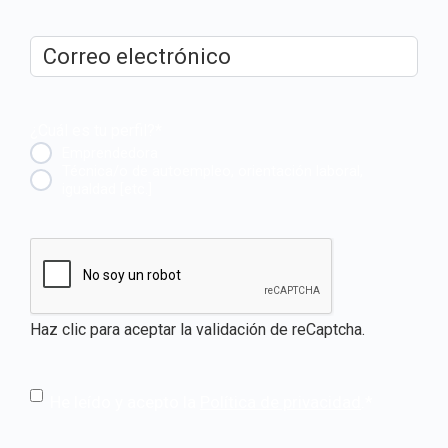
Correo
electrónico
*
¿Cuál es tu perfil?
*
Emprendedora
Técnica/o de autoempleo, orientación laboral,
igualdad [etc.]
CAPTCHA
Haz clic para aceptar la validación de reCaptcha.
He leído y acepto la
Política de privacidad
.
*