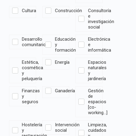
Cultura
Construcción
Consultoría
e
investigación
social
Desarrollo
Educación
Electrónica
comunitario
y
e
formación
informática
Estética,
Energía
Espacios
cosmética
naturales
y
y
peluquería
jardinería
Finanzas
Ganadería
Gestión
y
de
seguros
espacios
[co-
working...]
Hostelería
Intervención
Limpieza,
y
social
cuidados
restauración
y