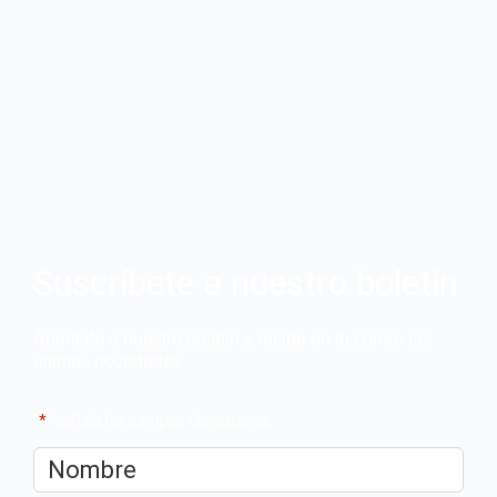
Suscríbete a nuestro boletín
Apúntate a nuestro boletín y recibe en tu correo las
últimas novedades
"
*
" señala los campos obligatorios
Nombre
*