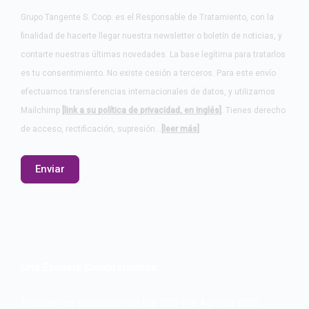
Grupo Tangente S. Coop. es el Responsable de Tratamiento, con la
finalidad de hacerte llegar nuestra newsletter o boletín de noticias, y
contarte nuestras últimas novedades. La base legítima para tratarlos
es tu consentimiento. No existe cesión a terceros. Para este envío
efectuamos transferencias internacionales de datos, y utilizamos
Mailchimp
[link a su política de privacidad, en inglés]
. Tienes derecho
de acceso, rectificación, supresión…
[leer más]
.
Una Escuela Comprometida
Trabajamos alineadas con los ODS y la Agenda 2030