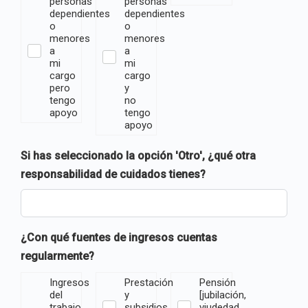
personas
personas
dependientes
dependientes
o
o
menores
menores
a
a
mi
mi
cargo
cargo
pero
y
tengo
no
apoyo
tengo
apoyo
Si has seleccionado la opción 'Otro', ¿qué otra
responsabilidad de cuidados tienes?
¿Con qué fuentes de ingresos cuentas
regularmente?
Ingresos
Prestación
Pensión
del
y
[jubilación,
trabajo
subsidios
viudedad,