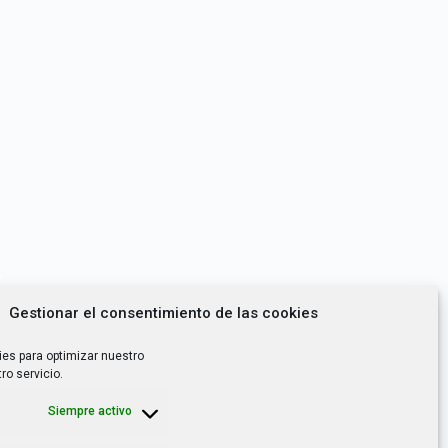
*
Gestionar el consentimiento de las cookies
utoempleo, orientación laboral,
ies para optimizar nuestro
ro servicio.
. es el Responsable de Tratamiento, con
Siempre activo
llegar nuestra newsletter o boletín de