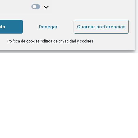
uestras últimas novedades. La base
 es tu consentimiento. No existe cesión a
vío efectuamos transferencias
to
Denegar
Guardar preferencias
os, y utilizamos Mailchimp
[link a su
en inglés]
. Tienes derecho de acceso,
Política de cookies
Política de privacidad y cookies
n…
[leer más]
.