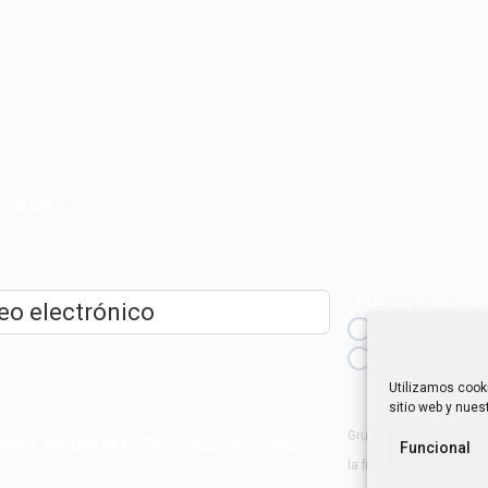
novedades
¿Cuál es tu perfil?
Emprendedora
ico
*
Técnica/o de a
igualdad [etc.]
Utilizamos cook
sitio web y nuest
Grupo Tangente S. Coop
ído y acepto la
Política de privacidad
.
*
Funcional
la finalidad de hacerte 