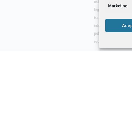
noticias, y contarte n
Marketing
legítima para tratarlos
terceros. Para este en
Acep
internacionales de dat
política de privacidad, 
rectificación, supresió