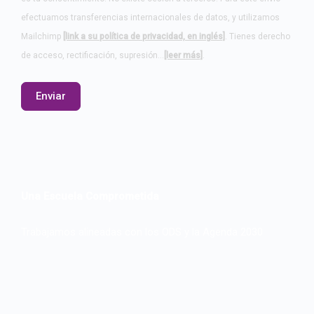
efectuamos transferencias internacionales de datos, y utilizamos
Mailchimp
[link a su política de privacidad, en inglés]
. Tienes derecho
de acceso, rectificación, supresión…
[leer más]
.
Una Escuela Comprometida
Trabajamos alineadas con los ODS y la Agenda 2030