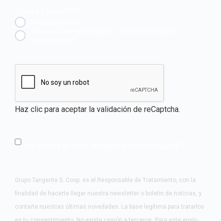
¿Cuál es tu perfil?
*
Emprendedora
Técnica/o de autoempleo, orientación laboral,
igualdad [etc.]
CAPTCHA
Haz clic para aceptar la validación de reCaptcha.
He leído y acepto la
Política de privacidad
.
*
Grupo Tangente S. Coop. es el Responsable de Tratamiento, con la
finalidad de hacerte llegar nuestra newsletter o boletín de noticias, y
contarte nuestras últimas novedades. La base legítima para tratarlos
es tu consentimiento. No existe cesión a terceros. Para este envío