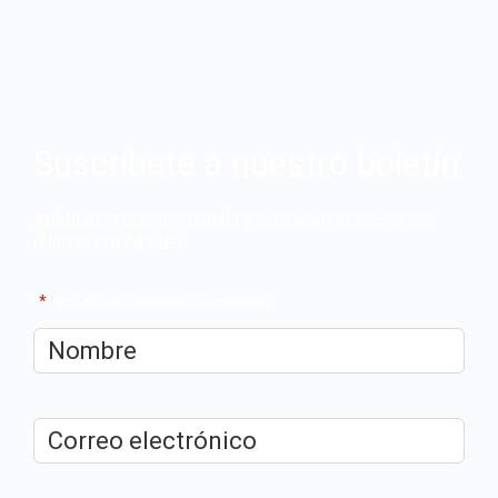
Suscríbete a nuestro boletín
Apúntate a nuestro boletín y recibe en tu correo las
últimas novedades
"
*
" señala los campos obligatorios
Nombre
*
Correo
electrónico
*