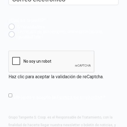
electrónico
*
¿Cuál es tu perfil?
*
Emprendedora
Técnica/o de autoempleo, orientación laboral,
igualdad [etc.]
CAPTCHA
Haz clic para aceptar la validación de reCaptcha.
He leído y acepto la
Política de privacidad
.
*
Grupo Tangente S. Coop. es el Responsable de Tratamiento, con la
finalidad de hacerte llegar nuestra newsletter o boletín de noticias, y