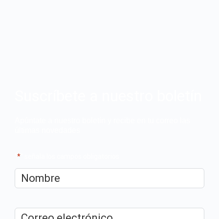
Suscríbete a nuestro boletín
Apúntate a nuestro boletín y recibe en tu correo las
últimas novedades
"
*
" señala los campos obligatorios
Nombre
*
Correo