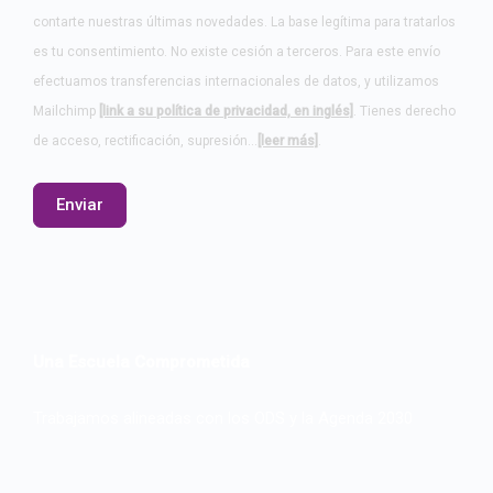
contarte nuestras últimas novedades. La base legítima para tratarlos
es tu consentimiento. No existe cesión a terceros. Para este envío
efectuamos transferencias internacionales de datos, y utilizamos
Mailchimp
[link a su política de privacidad, en inglés]
. Tienes derecho
de acceso, rectificación, supresión…
[leer más]
.
Una Escuela Comprometida
Trabajamos alineadas con los ODS y la Agenda 2030