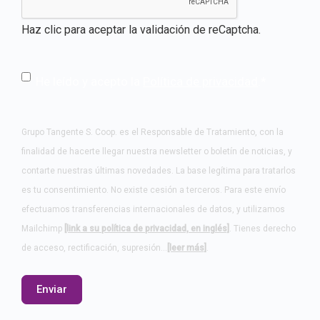
Haz clic para aceptar la validación de reCaptcha.
He leído y acepto la
Política de privacidad
.
*
Grupo Tangente S. Coop. es el Responsable de Tratamiento, con la
finalidad de hacerte llegar nuestra newsletter o boletín de noticias, y
contarte nuestras últimas novedades. La base legítima para tratarlos
es tu consentimiento. No existe cesión a terceros. Para este envío
efectuamos transferencias internacionales de datos, y utilizamos
Mailchimp
[link a su política de privacidad, en inglés]
. Tienes derecho
de acceso, rectificación, supresión…
[leer más]
.