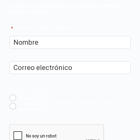
Apúntate a nuestro boletín y recibe en tu correo las
últimas novedades
"
*
" señala los campos obligatorios
Nombre
*
Correo
electrónico
*
¿Cuál es tu perfil?
*
Emprendedora
Técnica/o de autoempleo, orientación laboral,
igualdad [etc.]
CAPTCHA