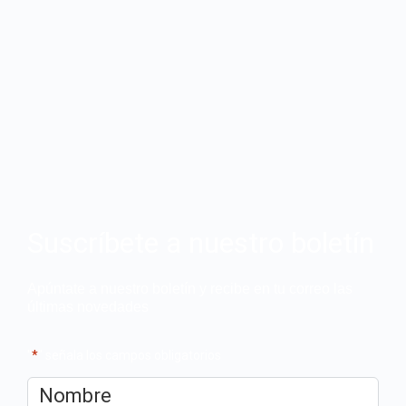
Suscríbete a nuestro boletín
Apúntate a nuestro boletín y recibe en tu correo las
últimas novedades
"
*
" señala los campos obligatorios
Nombre
*