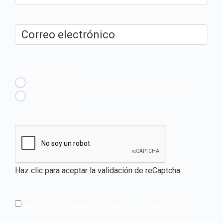
Correo
electrónico
*
¿Cuál es tu perfil?
*
Emprendedora
Técnica/o de autoempleo, orientación laboral,
igualdad [etc.]
CAPTCHA
Haz clic para aceptar la validación de reCaptcha.
He leído y acepto la
Política de privacidad
.
*