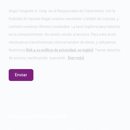
Grupo Tangente S. Coop. es el Responsable de Tratamiento, con la
finalidad de hacerte llegar nuestra newsletter o boletín de noticias, y
contarte nuestras últimas novedades. La base legítima para tratarlos
es tu consentimiento. No existe cesión a terceros. Para este envío
efectuamos transferencias internacionales de datos, y utilizamos
Mailchimp
[link a su política de privacidad, en inglés]
. Tienes derecho
de acceso, rectificación, supresión…
[leer más]
.
Una Escuela Comprometida