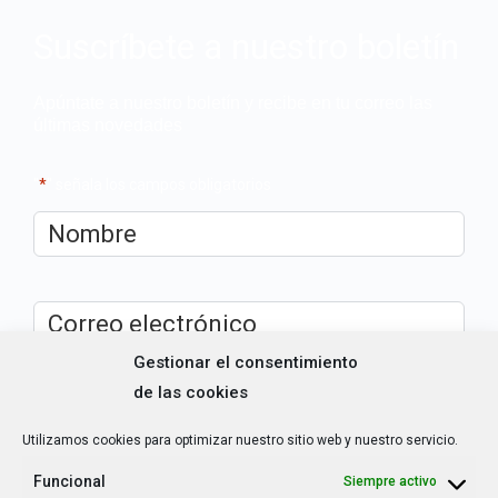
Suscríbete a nuestro boletín
Apúntate a nuestro boletín y recibe en tu correo las
últimas novedades
"
*
" señala los campos obligatorios
Nombre
*
Correo
electrónico
*
Gestionar el consentimiento
de las cookies
¿Cuál es tu perfil?
*
Emprendedora
Utilizamos cookies para optimizar nuestro sitio web y nuestro servicio.
Técnica/o de autoempleo, orientación laboral,
igualdad [etc.]
Funcional
Siempre activo