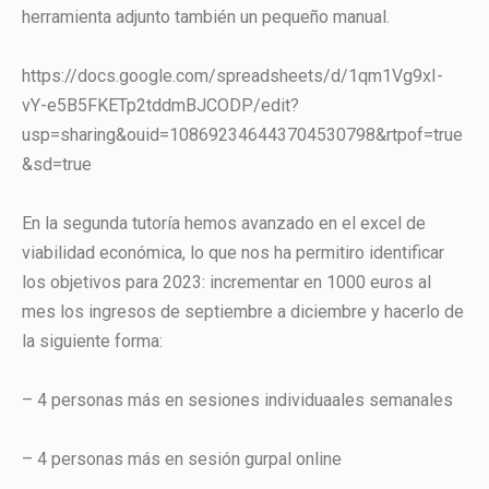
herramienta adjunto también un pequeño manual.
https://docs.google.com/spreadsheets/d/1qm1Vg9xI-
vY-e5B5FKETp2tddmBJCODP/edit?
usp=sharing&ouid=108692346443704530798&rtpof=true
&sd=true
En la segunda tutoría hemos avanzado en el excel de
viabilidad económica, lo que nos ha permitiro identificar
los objetivos para 2023: incrementar en 1000 euros al
mes los ingresos de septiembre a diciembre y hacerlo de
la siguiente forma:
– 4 personas más en sesiones individuaales semanales
– 4 personas más en sesión gurpal online