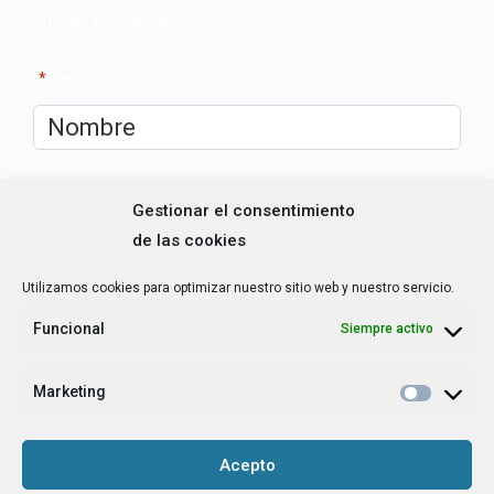
últimas novedades
"
*
" señala los campos obligatorios
Nombre
*
Correo
Gestionar el consentimiento
electrónico
*
de las cookies
Utilizamos cookies para optimizar nuestro sitio web y nuestro servicio.
¿Cuál es tu perfil?
*
Emprendedora
Funcional
Siempre activo
Técnica/o de autoempleo, orientación laboral,
igualdad [etc.]
Marketing
CAPTCHA
Acepto