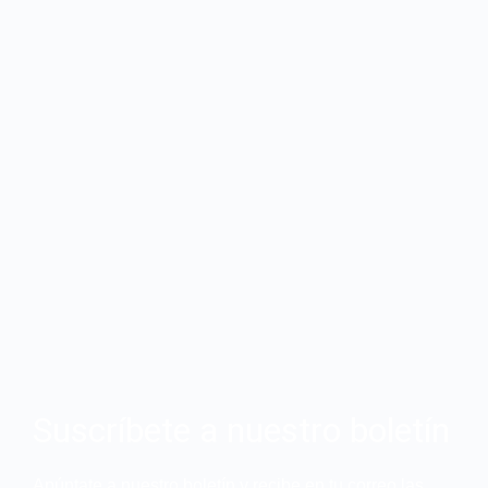
Suscríbete a nuestro boletín
Apúntate a nuestro boletín y recibe en tu correo las