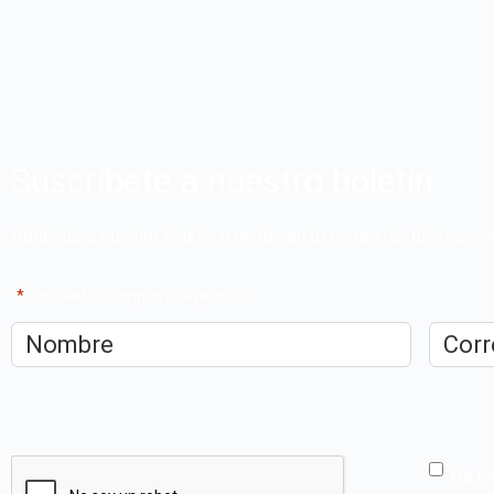
Suscríbete a nuestro boletín
Apúntate a nuestro boletín y recibe en tu correo las últimas 
"
*
" señala los campos obligatorios
Nombre
*
Correo
electrón
CAPTCHA
He le