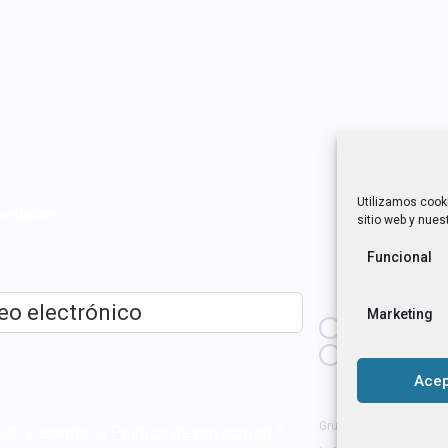
Utilizamos cook
novedades
sitio web y nuest
Funcional
¿Cuál es tu perfil?
Marketing
Emprendedora
ico
*
Técnica/o de a
igualdad [etc.]
Acep
Grupo Tangente S. Coop
ído y acepto la
Política de privacidad
.
*