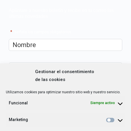
Apúntate a nuestro boletín y recibe en tu correo las
últimas novedades
"
*
" señala los campos obligatorios
Nombre
*
Correo
Gestionar el consentimiento
electrónico
*
de las cookies
¿Cuál es tu perfil?
*
Utilizamos cookies para optimizar nuestro sitio web y nuestro servicio.
Emprendedora
Técnica/o de autoempleo, orientación laboral,
Funcional
Siempre activo
igualdad [etc.]
Marketing
CAPTCHA