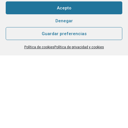
Acepto
Haz clic para aceptar la validación de reCaptcha.
Denegar
Guardar preferencias
He leído y acepto la
Política de privacidad
.
*
Política de cookies
Política de privacidad y cookies
Grupo Tangente S. Coop. es el Responsable de Tratamiento, con la
finalidad de hacerte llegar nuestra newsletter o boletín de noticias, y
contarte nuestras últimas novedades. La base legítima para tratarlos
es tu consentimiento. No existe cesión a terceros. Para este envío
efectuamos transferencias internacionales de datos, y utilizamos
Mailchimp
[link a su política de privacidad, en inglés]
. Tienes derecho
de acceso, rectificación, supresión…
[leer más]
.