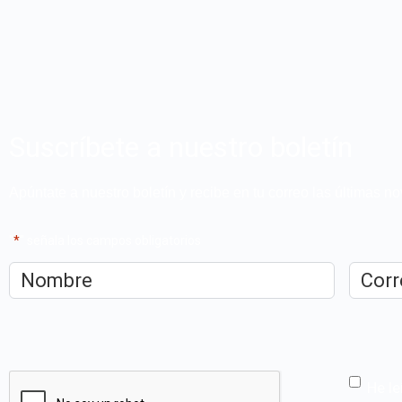
Suscríbete a nuestro boletín
Apúntate a nuestro boletín y recibe en tu correo las últimas 
"
*
" señala los campos obligatorios
Nombre
*
Correo
electrón
CAPTCHA
He le