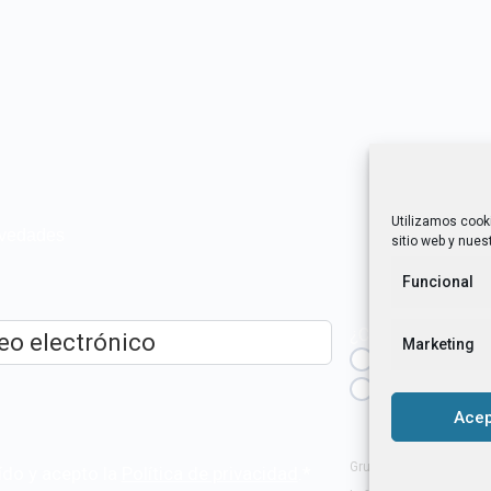
Utilizamos cook
novedades
sitio web y nuest
Funcional
¿Cuál es tu perfil?
Marketing
Emprendedora
ico
*
Técnica/o de a
igualdad [etc.]
Acep
Grupo Tangente S. Coop
ído y acepto la
Política de privacidad
.
*