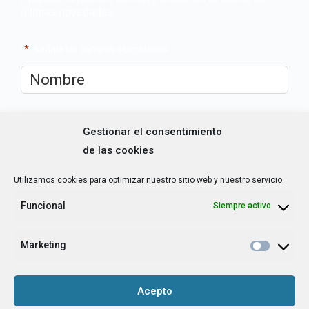
últimas novedades
"
*
" señala los campos obligatorios
Nombre
*
Correo
Gestionar el consentimiento
electrónico
*
de las cookies
Utilizamos cookies para optimizar nuestro sitio web y nuestro servicio.
¿Cuál es tu perfil?
*
Emprendedora
Funcional
Siempre activo
Técnica/o de autoempleo, orientación laboral,
igualdad [etc.]
Marketing
CAPTCHA
Acepto