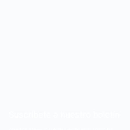
Suscríbete a nuestro boletín
Apúntate a nuestro boletín y recibe en tu correo las