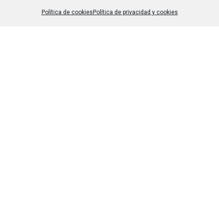
Política de cookies
Política de privacidad y cookies
Una Escuela Comprometida
Trabajamos alineadas con los ODS y la Agenda 2030