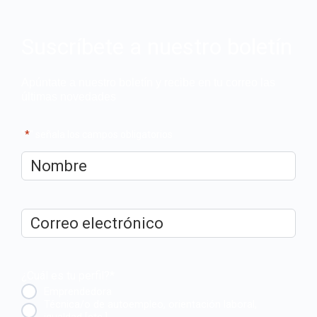
Suscríbete a nuestro boletín
Apúntate a nuestro boletín y recibe en tu correo las
últimas novedades
"
*
" señala los campos obligatorios
Nombre
*
Correo
electrónico
*
¿Cuál es tu perfil?
*
Emprendedora
Técnica/o de autoempleo, orientación laboral,