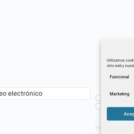
Utilizamos cook
novedades
sitio web y nuest
Funcional
¿Cuál es tu perfil?
Marketing
Emprendedora
ico
*
Técnica/o de a
igualdad [etc.]
Acep
Grupo Tangente S. Coop
ído y acepto la
Política de privacidad
.
*