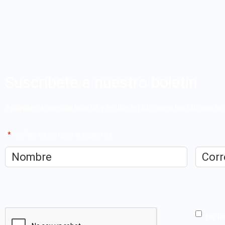
Suscríbete a nuestro boletín
Apúntate a nuestro boletín y recibe en tu correo las últimas 
"
*
" señala los campos obligatorios
Nombre
*
Correo
electrón
CAPTCHA
He le