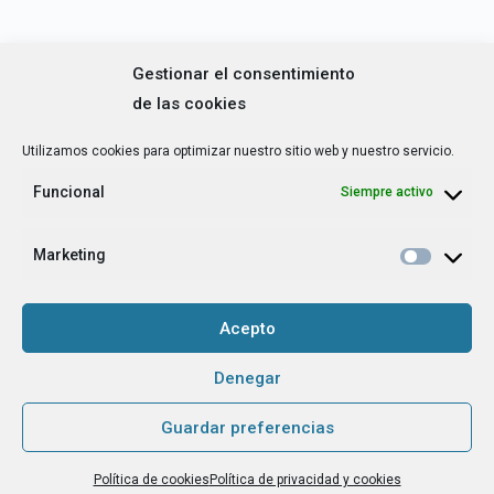
¿Cuál es tu perfil?
*
Gestionar el consentimiento
Emprendedora
Técnica/o de autoempleo, orientación laboral,
de las cookies
igualdad [etc.]
Utilizamos cookies para optimizar nuestro sitio web y nuestro servicio.
CAPTCHA
Funcional
Siempre activo
Marketing
Haz clic para aceptar la validación de reCaptcha.
Acepto
He leído y acepto la
Política de privacidad
.
*
Denegar
Guardar preferencias
Grupo Tangente S. Coop. es el Responsable de Tratamiento, con la
finalidad de hacerte llegar nuestra newsletter o boletín de noticias, y
Política de cookies
Política de privacidad y cookies
contarte nuestras últimas novedades. La base legítima para tratarlos