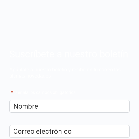
Suscríbete a nuestro boletín
Apúntate a nuestro boletín y recibe en tu correo las
últimas novedades
"
*
" señala los campos obligatorios
Nombre
*
Correo
electrónico
*