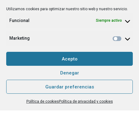
Técnica/o de autoempleo, orientación laboral,
Utilizamos cookies para optimizar nuestro sitio web y nuestro servicio.
igualdad [etc.]
Funcional
Siempre activo
CAPTCHA
Marketing
Haz clic para aceptar la validación de reCaptcha.
Acepto
Denegar
He leído y acepto la
Política de privacidad
.
*
Guardar preferencias
Grupo Tangente S. Coop. es el Responsable de Tratamiento, con la
Política de cookies
Política de privacidad y cookies
finalidad de hacerte llegar nuestra newsletter o boletín de noticias, y
contarte nuestras últimas novedades. La base legítima para tratarlos
es tu consentimiento. No existe cesión a terceros. Para este envío
efectuamos transferencias internacionales de datos, y utilizamos