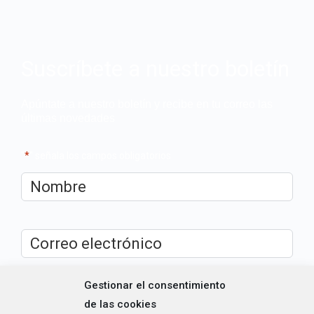
Suscríbete a nuestro boletín
Apúntate a nuestro boletín y recibe en tu correo las
últimas novedades
"
*
" señala los campos obligatorios
Nombre
*
Correo
electrónico
*
Gestionar el consentimiento
¿Cuál es tu perfil?
*
de las cookies
Emprendedora