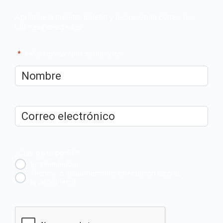
Apúntate a nuestro boletín y recibe en tu correo las
últimas novedades
"
*
" señala los campos obligatorios
Nombre
*
Correo
electrónico
*
¿Cuál es tu perfil?
*
Emprendedora
Técnica/o de autoempleo, orientación laboral,
igualdad [etc.]
CAPTCHA