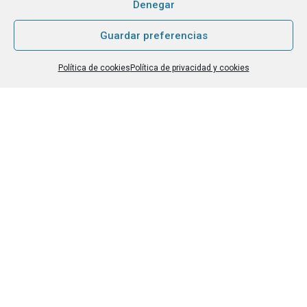
Denegar
Guardar preferencias
Política de cookies
Política de privacidad y cookies
Una Escuela Comprometida
Trabajamos alineadas con los ODS y la Agenda 2030