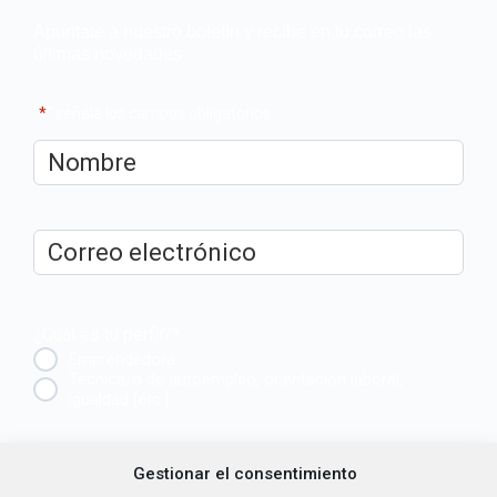
Apúntate a nuestro boletín y recibe en tu correo las
últimas novedades
"
*
" señala los campos obligatorios
Nombre
*
Correo
electrónico
*
¿Cuál es tu perfil?
*
Emprendedora
Técnica/o de autoempleo, orientación laboral,
igualdad [etc.]
CAPTCHA
Gestionar el consentimiento