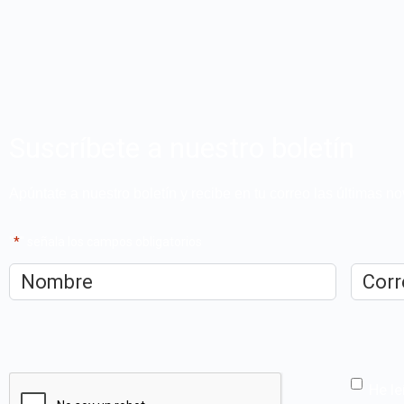
Suscríbete a nuestro boletín
Apúntate a nuestro boletín y recibe en tu correo las últimas 
"
*
" señala los campos obligatorios
Nombre
*
Correo
electrón
CAPTCHA
He le