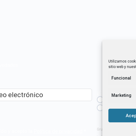
Utilizamos cook
novedades
sitio web y nuest
Funcional
¿Cuál es tu perfil?
Marketing
Emprendedora
ico
*
Técnica/o de a
igualdad [etc.]
Acep
Grupo Tangente S. Coop
ído y acepto la
Política de privacidad
.
*