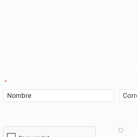
Suscríbete a nuestro boletín
Apúntate a nuestro boletín y recibe en tu correo las últimas 
"
*
" señala los campos obligatorios
Nombre
*
Correo
electrón
CAPTCHA
He le