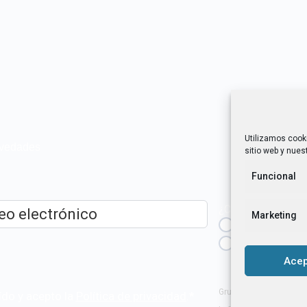
Utilizamos cook
novedades
sitio web y nuest
Funcional
¿Cuál es tu perfil?
Marketing
Emprendedora
ico
*
Técnica/o de a
igualdad [etc.]
Acep
Grupo Tangente S. Coop
ído y acepto la
Política de privacidad
.
*