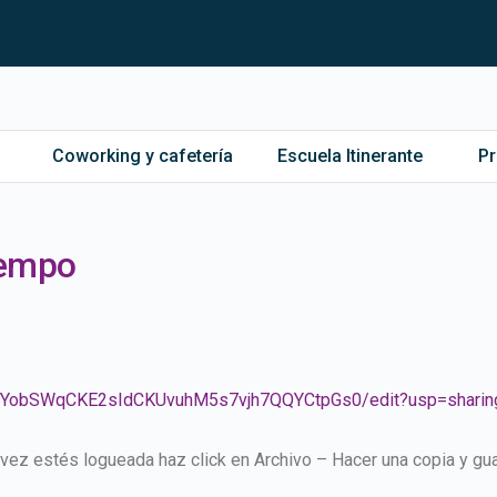
Coworking y cafetería
Escuela Itinerante
P
iempo
kb_YobSWqCKE2sIdCKUvuhM5s7vjh7QQYCtpGs0/edit?usp=sharin
 vez estés logueada haz click en Archivo – Hacer una copia y gua