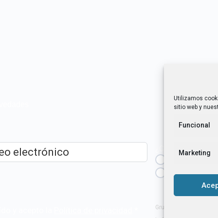
Utilizamos cook
novedades
sitio web y nuest
Funcional
¿Cuál es tu perfil?
Marketing
Emprendedora
ico
*
Técnica/o de a
igualdad [etc.]
Acep
Grupo Tangente S. Coop
ído y acepto la
Política de privacidad
.
*