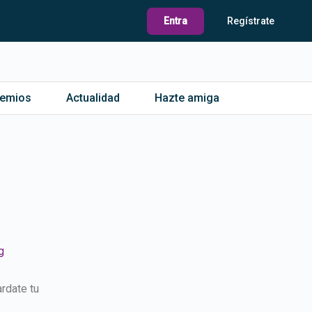
Entra
Regístrate
remios
Actualidad
Hazte amiga
g
rdate tu