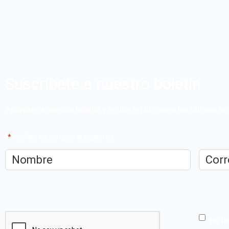
Suscríbete a nuestro boletín
Apúntate a nuestro boletín y recibe en tu correo las últimas 
"
*
" señala los campos obligatorios
Nombre
*
Correo
electrón
CAPTCHA
He le