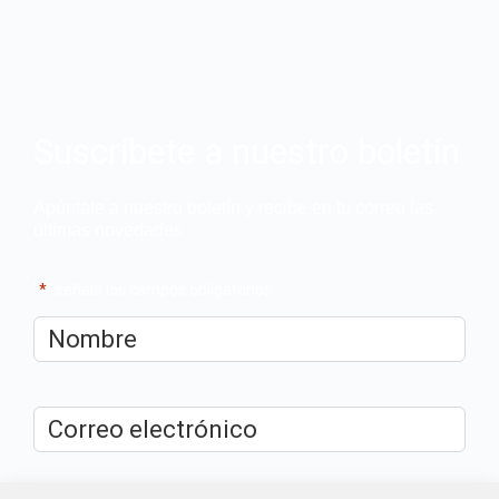
Suscríbete a nuestro boletín
Apúntate a nuestro boletín y recibe en tu correo las
últimas novedades
"
*
" señala los campos obligatorios
Nombre
*
Correo
electrónico
*