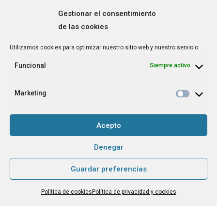
Gestionar el consentimiento
de las cookies
Correo
Utilizamos cookies para optimizar nuestro sitio web y nuestro servicio.
electrónico
*
Funcional
Siempre activo
¿Cuál es tu perfil?
*
Emprendedora
Marketing
Técnica/o de autoempleo, orientación laboral,
igualdad [etc.]
Acepto
CAPTCHA
Denegar
Guardar preferencias
Haz clic para aceptar la validación de reCaptcha.
Política de cookies
Política de privacidad y cookies
He leído y acepto la
Política de privacidad
.
*