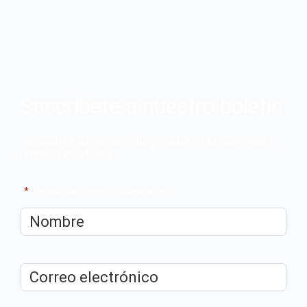
Suscríbete a nuestro boletín
Apúntate a nuestro boletín y recibe en tu correo las
últimas novedades
"
*
" señala los campos obligatorios
Nombre
*
Correo
electrónico
*