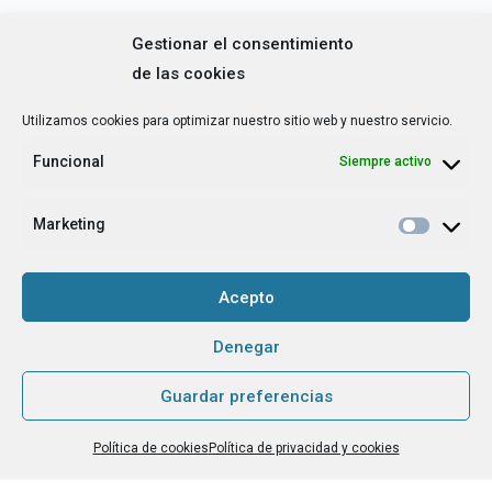
¿Cuál es tu perfil?
*
Gestionar el consentimiento
Emprendedora
de las cookies
Técnica/o de autoempleo, orientación laboral,
igualdad [etc.]
Utilizamos cookies para optimizar nuestro sitio web y nuestro servicio.
Funcional
Siempre activo
CAPTCHA
Marketing
Haz clic para aceptar la validación de reCaptcha.
Acepto
He leído y acepto la
Política de privacidad
.
*
Denegar
Guardar preferencias
Grupo Tangente S. Coop. es el Responsable de Tratamiento, con la
finalidad de hacerte llegar nuestra newsletter o boletín de noticias, y
Política de cookies
Política de privacidad y cookies
contarte nuestras últimas novedades. La base legítima para tratarlos