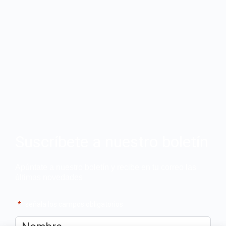
Suscríbete a nuestro boletín
Apúntate a nuestro boletín y recibe en tu correo las
últimas novedades
"
*
" señala los campos obligatorios
Nombre
*