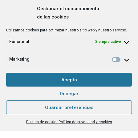
Gestionar el consentimiento
de las cookies
Correo
Utilizamos cookies para optimizar nuestro sitio web y nuestro servicio.
electrónico
*
Funcional
Siempre activo
¿Cuál es tu perfil?
*
Emprendedora
Marketing
Técnica/o de autoempleo, orientación laboral,
igualdad [etc.]
Acepto
CAPTCHA
Denegar
Guardar preferencias
Haz clic para aceptar la validación de reCaptcha.
Política de cookies
Política de privacidad y cookies
He leído y acepto la
Política de privacidad
.
*