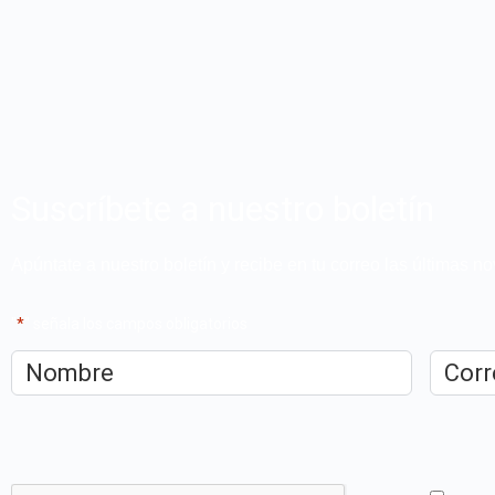
Suscríbete a nuestro boletín
Apúntate a nuestro boletín y recibe en tu correo las últimas 
"
*
" señala los campos obligatorios
Nombre
*
Correo
electrón