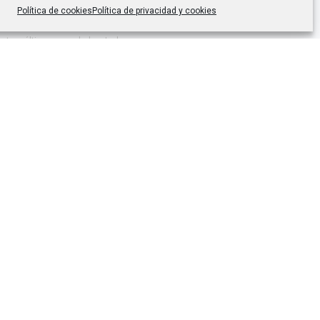
. es el Responsable de Tratamiento, con
Política de cookies
Política de privacidad y cookies
llegar nuestra newsletter o boletín de
uestras últimas novedades. La base
 es tu consentimiento. No existe cesión a
vío efectuamos transferencias
os, y utilizamos Mailchimp
[link a su
en inglés]
. Tienes derecho de acceso,
n…
[leer más]
.