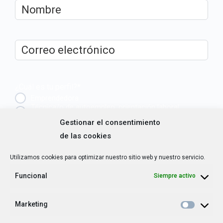
Nombre
*
Correo
electrónico
*
¿Cuál es tu perfil?
*
Emprendedora
Técnica/o de autoempleo, orientación laboral,
igualdad [etc.]
Gestionar el consentimiento
de las cookies
CAPTCHA
Utilizamos cookies para optimizar nuestro sitio web y nuestro servicio.
Funcional
Siempre activo
Haz clic para aceptar la validación de reCaptcha.
Marketing
He leído y acepto la
Política de privacidad
.
*