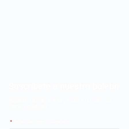
Suscríbete a nuestro boletín
Apúntate a nuestro boletín y recibe en tu correo las
últimas novedades
"
*
" señala los campos obligatorios