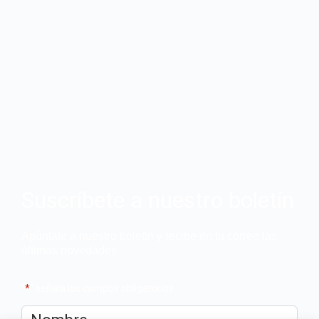
Suscríbete a nuestro boletín
Apúntate a nuestro boletín y recibe en tu correo las
últimas novedades
"
*
" señala los campos obligatorios
Nombre
*