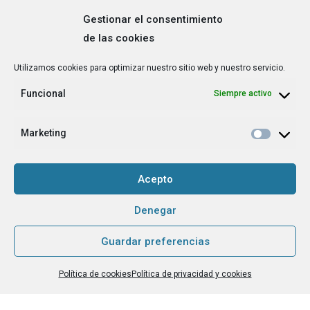
Gestionar el consentimiento
de las cookies
Correo
Utilizamos cookies para optimizar nuestro sitio web y nuestro servicio.
electrónico
*
Funcional
Siempre activo
¿Cuál es tu perfil?
*
Emprendedora
Marketing
Técnica/o de autoempleo, orientación laboral,
igualdad [etc.]
Acepto
CAPTCHA
Denegar
Guardar preferencias
Haz clic para aceptar la validación de reCaptcha.
Política de cookies
Política de privacidad y cookies
He leído y acepto la
Política de privacidad
.
*