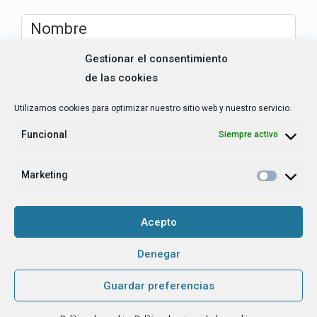
Nombre
*
Gestionar el consentimiento
de las cookies
Correo
electrónico
*
Utilizamos cookies para optimizar nuestro sitio web y nuestro servicio.
Funcional
Siempre activo
¿Cuál es tu perfil?
*
Emprendedora
Técnica/o de autoempleo, orientación laboral,
Marketing
igualdad [etc.]
Acepto
CAPTCHA
Denegar
Haz clic para aceptar la validación de reCaptcha.
Guardar preferencias