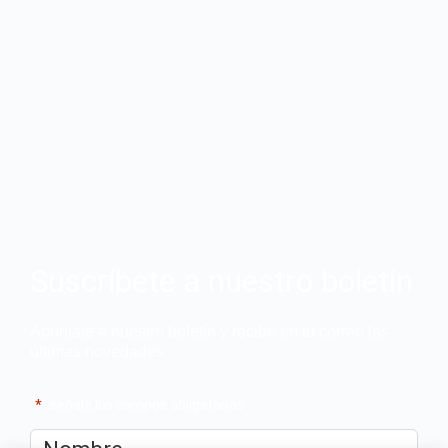
Suscríbete a nuestro boletín
Apúntate a nuestro boletín y recibe en tu correo las
últimas novedades
"
*
" señala los campos obligatorios
Nombre
*