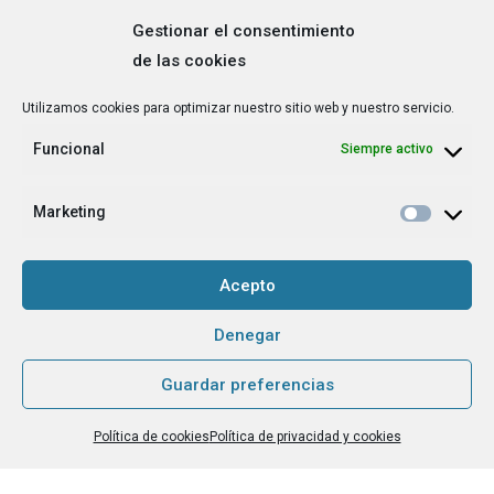
Gestionar el consentimiento
de las cookies
Correo
Utilizamos cookies para optimizar nuestro sitio web y nuestro servicio.
electrónico
*
Funcional
Siempre activo
¿Cuál es tu perfil?
*
Emprendedora
Marketing
Técnica/o de autoempleo, orientación laboral,
igualdad [etc.]
Acepto
CAPTCHA
Denegar
Guardar preferencias
Haz clic para aceptar la validación de reCaptcha.
Política de cookies
Política de privacidad y cookies
He leído y acepto la
Política de privacidad
.
*