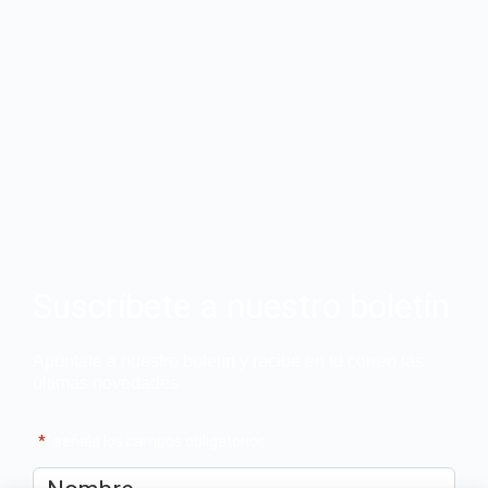
Suscríbete a nuestro boletín
Apúntate a nuestro boletín y recibe en tu correo las
últimas novedades
"
*
" señala los campos obligatorios
Nombre
*