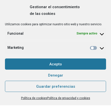
Gestionar el consentimiento
de las cookies
Correo
Utilizamos cookies para optimizar nuestro sitio web y nuestro servicio.
electrónico
*
Funcional
Siempre activo
¿Cuál es tu perfil?
*
Emprendedora
Marketing
Técnica/o de autoempleo, orientación laboral,
igualdad [etc.]
Acepto
CAPTCHA
Denegar
Guardar preferencias
Haz clic para aceptar la validación de reCaptcha.
Política de cookies
Política de privacidad y cookies
He leído y acepto la
Política de privacidad
.
*