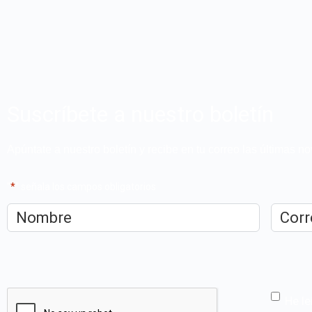
Suscríbete a nuestro boletín
Apúntate a nuestro boletín y recibe en tu correo las últimas 
"
*
" señala los campos obligatorios
Nombre
*
Correo
electrón
CAPTCHA
He le