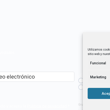
Utilizamos cook
novedades
sitio web y nuest
Funcional
¿Cuál es tu perfil?
Marketing
Emprendedora
ico
*
Técnica/o de a
igualdad [etc.]
Acep
Grupo Tangente S. Coop
ído y acepto la
Política de privacidad
.
*