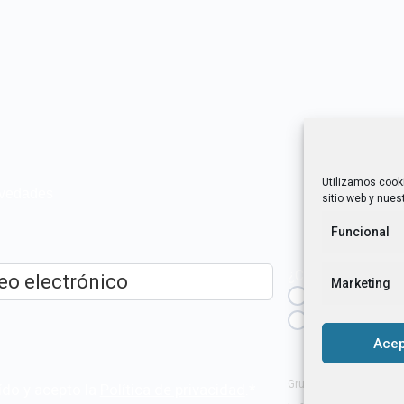
Utilizamos cook
novedades
sitio web y nuest
Funcional
¿Cuál es tu perfil?
Marketing
Emprendedora
ico
*
Técnica/o de a
igualdad [etc.]
Acep
Grupo Tangente S. Coop
ído y acepto la
Política de privacidad
.
*