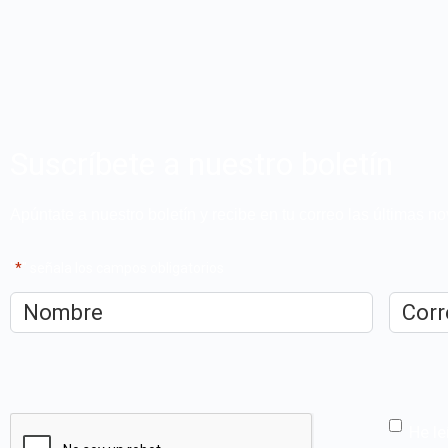
Suscríbete a nuestro boletín
Apúntate a nuestro boletín y recibe en tu correo las últimas 
"
*
" señala los campos obligatorios
Nombre
*
Correo
electrón
CAPTCHA
He le