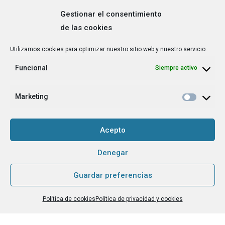
Gestionar el consentimiento
de las cookies
Correo
Utilizamos cookies para optimizar nuestro sitio web y nuestro servicio.
electrónico
*
Funcional
Siempre activo
¿Cuál es tu perfil?
*
Emprendedora
Marketing
Técnica/o de autoempleo, orientación laboral,
igualdad [etc.]
Acepto
CAPTCHA
Denegar
Guardar preferencias
Haz clic para aceptar la validación de reCaptcha.
Política de cookies
Política de privacidad y cookies
He leído y acepto la
Política de privacidad
.
*