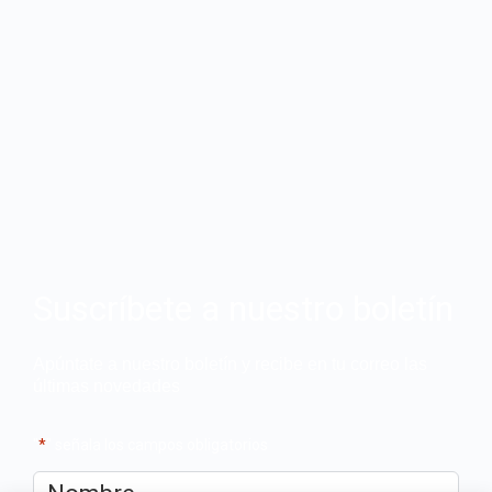
Suscríbete a nuestro boletín
Apúntate a nuestro boletín y recibe en tu correo las
últimas novedades
"
*
" señala los campos obligatorios
Nombre
*