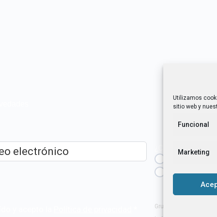
Utilizamos cook
novedades
sitio web y nuest
Funcional
¿Cuál es tu perfil?
Marketing
Emprendedora
ico
*
Técnica/o de a
igualdad [etc.]
Acep
Grupo Tangente S. Coop
ído y acepto la
Política de privacidad
.
*