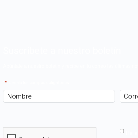
Suscríbete a nuestro boletín
Apúntate a nuestro boletín y recibe en tu correo las últimas 
"
*
" señala los campos obligatorios
Nombre
*
Correo
electrón
CAPTCHA
He le