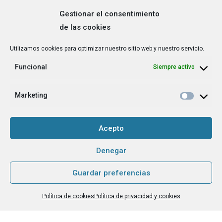
Gestionar el consentimiento
de las cookies
Correo
Utilizamos cookies para optimizar nuestro sitio web y nuestro servicio.
electrónico
*
Funcional
Siempre activo
¿Cuál es tu perfil?
*
Emprendedora
Marketing
Técnica/o de autoempleo, orientación laboral,
igualdad [etc.]
Acepto
CAPTCHA
Denegar
Guardar preferencias
Haz clic para aceptar la validación de reCaptcha.
Política de cookies
Política de privacidad y cookies
He leído y acepto la
Política de privacidad
.
*