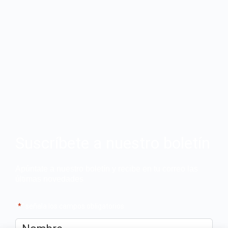
Suscríbete a nuestro boletín
Apúntate a nuestro boletín y recibe en tu correo las
últimas novedades
"
*
" señala los campos obligatorios
Nombre
*