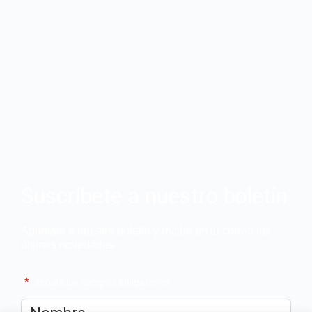
Suscríbete a nuestro boletín
Apúntate a nuestro boletín y recibe en tu correo las
últimas novedades
"
*
" señala los campos obligatorios
Nombre
*