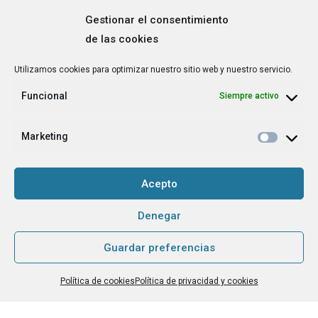
Gestionar el consentimiento
de las cookies
Correo
Utilizamos cookies para optimizar nuestro sitio web y nuestro servicio.
electrónico
*
Funcional
Siempre activo
¿Cuál es tu perfil?
*
Emprendedora
Marketing
Técnica/o de autoempleo, orientación laboral,
igualdad [etc.]
Acepto
CAPTCHA
Denegar
Guardar preferencias
Haz clic para aceptar la validación de reCaptcha.
Política de cookies
Política de privacidad y cookies
He leído y acepto la
Política de privacidad
.
*