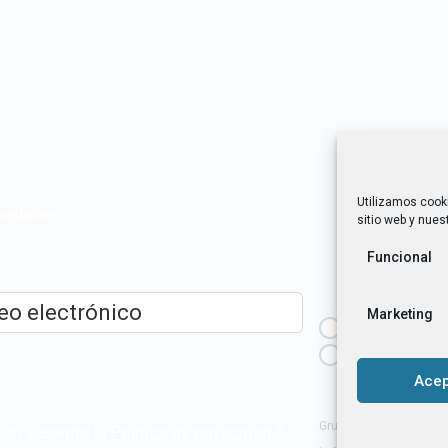
Utilizamos cook
novedades
sitio web y nuest
Funcional
¿Cuál es tu perfil?
Marketing
Emprendedora
ico
*
Técnica/o de a
igualdad [etc.]
Acep
Grupo Tangente S. Coop
ído y acepto la
Política de privacidad
.
*