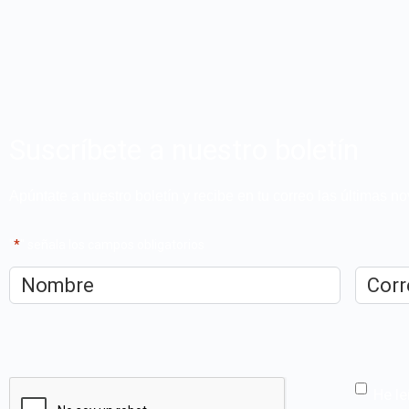
Suscríbete a nuestro boletín
Apúntate a nuestro boletín y recibe en tu correo las últimas 
"
*
" señala los campos obligatorios
Nombre
*
Correo
electrón
CAPTCHA
He le