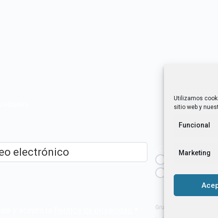
Utilizamos cook
novedades
sitio web y nuest
Funcional
¿Cuál es tu perfil?
Marketing
Emprendedora
ico
*
Técnica/o de a
igualdad [etc.]
Acep
Grupo Tangente S. Coop
ído y acepto la
Política de privacidad
.
*