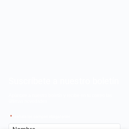
Suscríbete a nuestro boletín
Apúntate a nuestro boletín y recibe en tu correo las
últimas novedades
"
*
" señala los campos obligatorios
Nombre
*