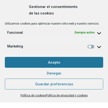
Gestionar el consentimiento
de las cookies
Correo
Utilizamos cookies para optimizar nuestro sitio web y nuestro servicio.
electrónico
*
Funcional
Siempre activo
¿Cuál es tu perfil?
*
Emprendedora
Marketing
Técnica/o de autoempleo, orientación laboral,
igualdad [etc.]
Acepto
CAPTCHA
Denegar
Guardar preferencias
Haz clic para aceptar la validación de reCaptcha.
Política de cookies
Política de privacidad y cookies
He leído y acepto la
Política de privacidad
.
*