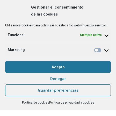
Gestionar el consentimiento
de las cookies
Correo
Utilizamos cookies para optimizar nuestro sitio web y nuestro servicio.
electrónico
*
Funcional
Siempre activo
¿Cuál es tu perfil?
*
Emprendedora
Marketing
Técnica/o de autoempleo, orientación laboral,
igualdad [etc.]
Acepto
CAPTCHA
Denegar
Guardar preferencias
Haz clic para aceptar la validación de reCaptcha.
Política de cookies
Política de privacidad y cookies
He leído y acepto la
Política de privacidad
.
*