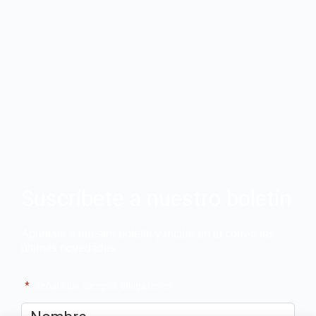
Suscríbete a nuestro boletín
Apúntate a nuestro boletín y recibe en tu correo las
últimas novedades
"
*
" señala los campos obligatorios
Nombre
*