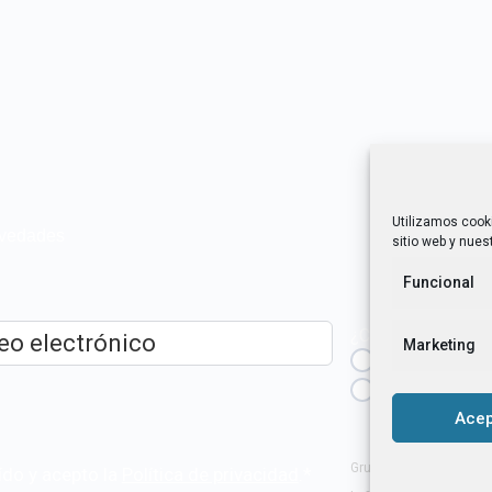
Utilizamos cook
novedades
sitio web y nuest
Funcional
¿Cuál es tu perfil?
Marketing
Emprendedora
ico
*
Técnica/o de a
igualdad [etc.]
Acep
Grupo Tangente S. Coop
ído y acepto la
Política de privacidad
.
*