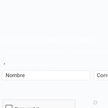
Suscríbete a nuestro boletín
Apúntate a nuestro boletín y recibe en tu correo las últimas 
"
*
" señala los campos obligatorios
Nombre
*
Correo
electrón
CAPTCHA
He le