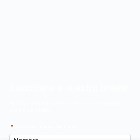
Suscríbete a nuestro boletín
Apúntate a nuestro boletín y recibe en tu correo las
últimas novedades
"
*
" señala los campos obligatorios
Nombre
*