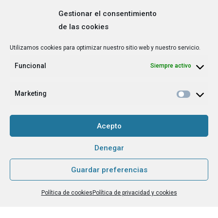
Gestionar el consentimiento
de las cookies
Correo
Utilizamos cookies para optimizar nuestro sitio web y nuestro servicio.
electrónico
*
Funcional
Siempre activo
¿Cuál es tu perfil?
*
Emprendedora
Marketing
Técnica/o de autoempleo, orientación laboral,
igualdad [etc.]
Acepto
CAPTCHA
Denegar
Guardar preferencias
Haz clic para aceptar la validación de reCaptcha.
Política de cookies
Política de privacidad y cookies
He leído y acepto la
Política de privacidad
.
*