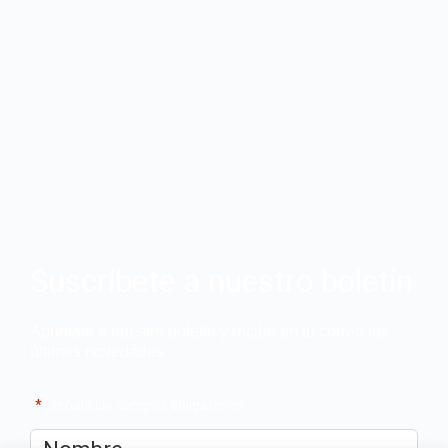
Suscríbete a nuestro boletín
Apúntate a nuestro boletín y recibe en tu correo las
últimas novedades
"
*
" señala los campos obligatorios
Nombre
*