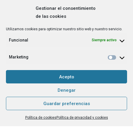
Gestionar el consentimiento
de las cookies
Correo
Utilizamos cookies para optimizar nuestro sitio web y nuestro servicio.
electrónico
*
Funcional
Siempre activo
¿Cuál es tu perfil?
*
Emprendedora
Marketing
Técnica/o de autoempleo, orientación laboral,
igualdad [etc.]
Acepto
CAPTCHA
Denegar
Guardar preferencias
Haz clic para aceptar la validación de reCaptcha.
Política de cookies
Política de privacidad y cookies
He leído y acepto la
Política de privacidad
.
*