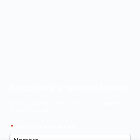
Suscríbete a nuestro boletín
Apúntate a nuestro boletín y recibe en tu correo las
últimas novedades
"
*
" señala los campos obligatorios
Nombre
*