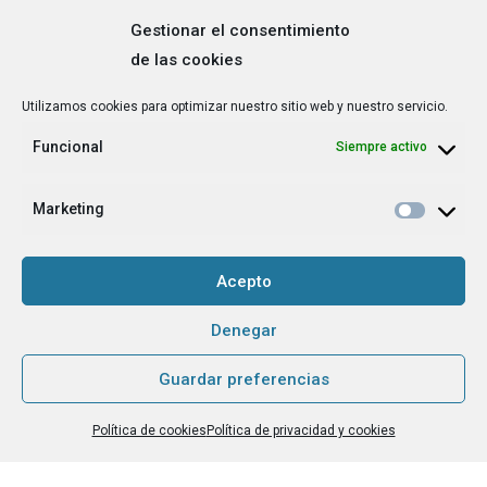
Gestionar el consentimiento
de las cookies
Correo
Utilizamos cookies para optimizar nuestro sitio web y nuestro servicio.
electrónico
*
Funcional
Siempre activo
¿Cuál es tu perfil?
*
Emprendedora
Marketing
Técnica/o de autoempleo, orientación laboral,
igualdad [etc.]
Acepto
CAPTCHA
Denegar
Guardar preferencias
Haz clic para aceptar la validación de reCaptcha.
Política de cookies
Política de privacidad y cookies
He leído y acepto la
Política de privacidad
.
*