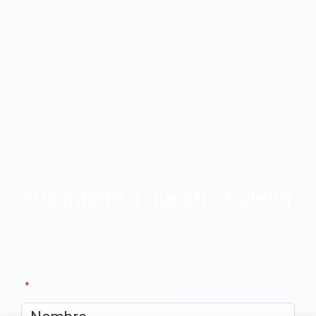
Suscríbete a nuestro boletín
Apúntate a nuestro boletín y recibe en tu correo las
últimas novedades
"
*
" señala los campos obligatorios
Nombre
*