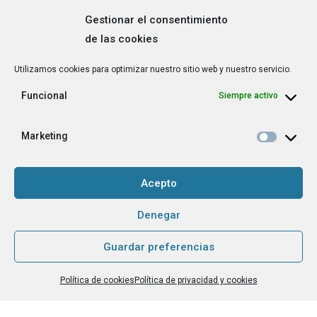
Gestionar el consentimiento
de las cookies
Correo
Utilizamos cookies para optimizar nuestro sitio web y nuestro servicio.
electrónico
*
Funcional
Siempre activo
¿Cuál es tu perfil?
*
Emprendedora
Marketing
Técnica/o de autoempleo, orientación laboral,
igualdad [etc.]
Acepto
CAPTCHA
Denegar
Guardar preferencias
Haz clic para aceptar la validación de reCaptcha.
Política de cookies
Política de privacidad y cookies
He leído y acepto la
Política de privacidad
.
*