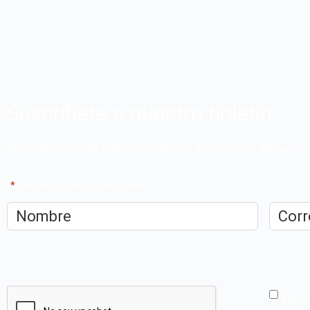
Suscríbete a nuestro boletín
Apúntate a nuestro boletín y recibe en tu correo las últimas 
"
*
" señala los campos obligatorios
Nombre
*
Correo
electrón
CAPTCHA
He le