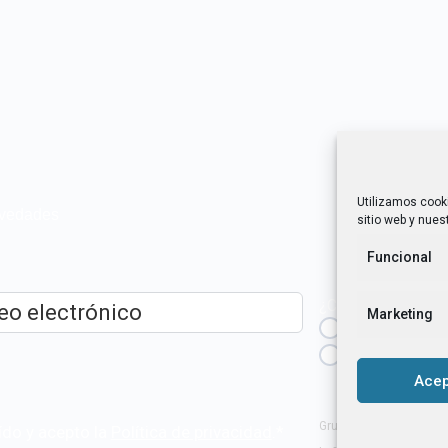
Utilizamos cook
novedades
sitio web y nuest
Funcional
¿Cuál es tu perfil?
Marketing
Emprendedora
ico
*
Técnica/o de a
igualdad [etc.]
Acep
Grupo Tangente S. Coop
ído y acepto la
Política de privacidad
.
*