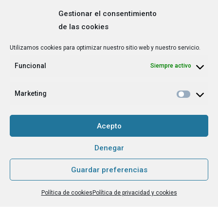
Gestionar el consentimiento
de las cookies
Correo
Utilizamos cookies para optimizar nuestro sitio web y nuestro servicio.
electrónico
*
Funcional
Siempre activo
¿Cuál es tu perfil?
*
Emprendedora
Marketing
Técnica/o de autoempleo, orientación laboral,
igualdad [etc.]
Acepto
CAPTCHA
Denegar
Guardar preferencias
Haz clic para aceptar la validación de reCaptcha.
Política de cookies
Política de privacidad y cookies
He leído y acepto la
Política de privacidad
.
*