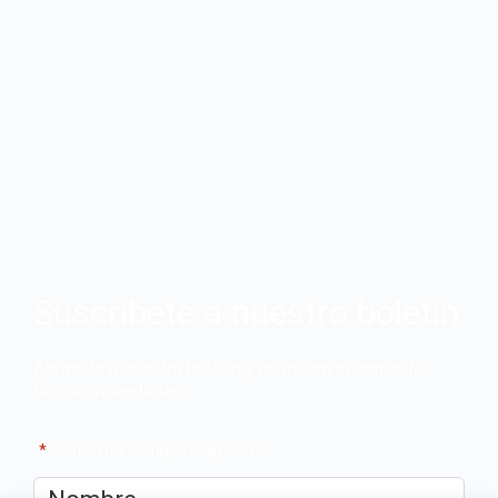
Suscríbete a nuestro boletín
Apúntate a nuestro boletín y recibe en tu correo las
últimas novedades
"
*
" señala los campos obligatorios
Nombre
*